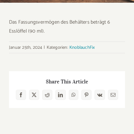
Das Fassungsvermögen des Behälters beträgt 6
Esslöffel (90 ml).
Januar 25th, 2024
|
Kategorien:
KnoblauchFix
Share This Article
Facebook
X
Reddit
LinkedIn
WhatsApp
Pinterest
Vk
E-
Mail