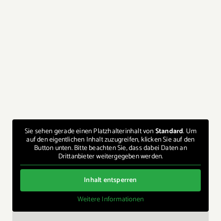
Sie sehen gerade einen Platzhalterinhalt von
Standard
. Um
auf den eigentlichen Inhalt zuzugreifen, klicken Sie auf den
Button unten. Bitte beachten Sie, dass dabei Daten an
Drittanbieter weitergegeben werden.
Inhalt entsperren
Weitere Informationen