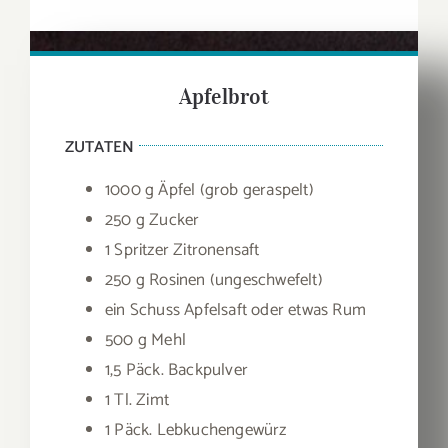
Apfelbrot
ZUTATEN
1000 g Äpfel (grob geraspelt)
250 g Zucker
1 Spritzer Zitronensaft
250 g Rosinen (ungeschwefelt)
ein Schuss Apfelsaft oder etwas Rum
500 g Mehl
1,5 Päck. Backpulver
1 Tl. Zimt
1 Päck. Lebkuchengewürz