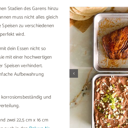
nen Stadien des Garens hinzu
annen muss nicht alles gleich
e Speisen zu verschiedenen
perfekt wird.
it dein Essen nicht so
 sie mit einer hochwertigen
er Speisen verhindert.
einfache Aufbewahrung
st korrosionsbeständig und
erteilung.
und zwei 22,5 cm x 16 cm