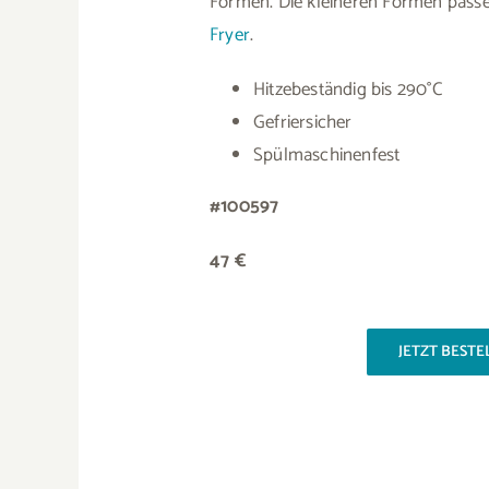
Formen. Die kleineren Formen pass
Fryer
.
Hitzebeständig bis 290°C
Gefriersicher
Spülmaschinenfest
#100597
47 €
JETZT BESTE