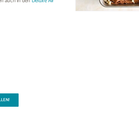
en auch in den
Deluxe Air
LLEN!