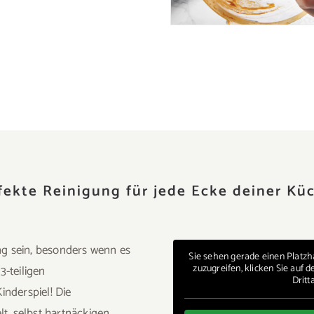
fekte Reinigung für jede Ecke deiner Kü
g sein, besonders wenn es
Sie sehen gerade einen Platzh
zuzugreifen, klicken Sie auf 
3-teiligen
Dritt
inderspiel! Die
lt, selbst hartnäckigen