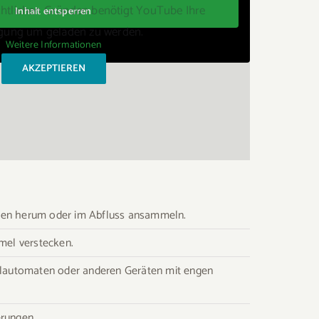
htlichen Gründen benötigt YouTube Ihre
Inhalt entsperren
ligung um geladen zu werden.
Weitere Informationen
AKZEPTIEREN
ecken herum oder im Abfluss ansammeln.
mel verstecken.
ollautomaten oder anderen Geräten mit engen
erungen.