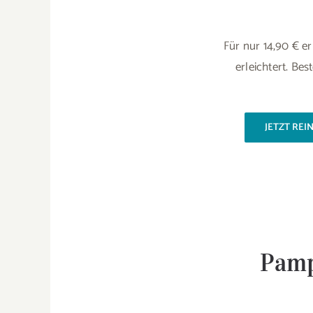
Für nur 14,90 € e
erleichtert. Be
JETZT RE
Pamp