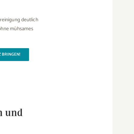
reinigung deutlich
 – ohne mühsames
 BRINGEN!
n und