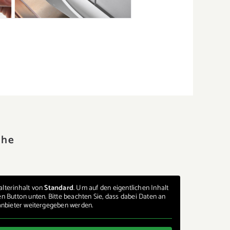
che
alterinhalt von
Standard
. Um auf den eigentlichen Inhalt
den Button unten. Bitte beachten Sie, dass dabei Daten an
anbieter weitergegeben werden.