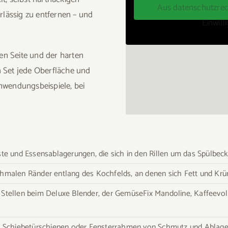
Aus datenschutzrec
lässig zu entfernen – und
Einwil
en Seite und der harten
m Set jede Oberfläche und
Anwendungsbeispiele, bei
este und Essensablagerungen, die sich in den Rillen um das Spülb
chmalen Ränder entlang des Kochfelds, an denen sich Fett und Krü
e Stellen beim Deluxe Blender, der GemüseFix Mandoline, Kaffeev
en, Schiebetürschienen oder Fensterrahmen von Schmutz und Ablag