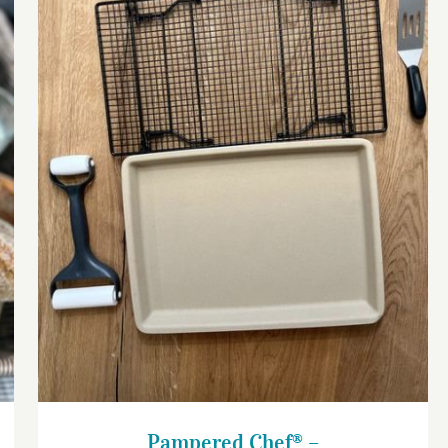
Pampered Chef® – Flammkuchenliebe Set
Pampered Chef® –