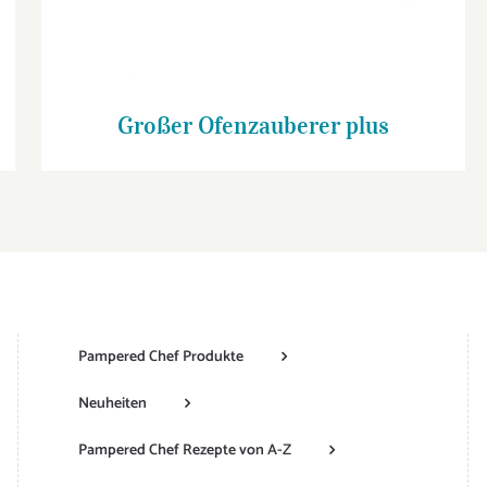
Großer Ofenzauberer plus
Pampered Chef Produkte
Neuheiten
Pampered Chef Rezepte von A-Z