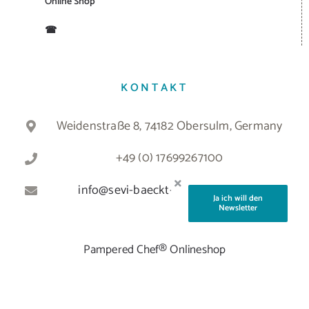
Online Shop
☎
KONTAKT
Weidenstraße 8, 74182 Obersulm, Germany
+49 (0) 17699267100
info@sevi-baeckt-und-koechelt.de
Ja ich will den
Newsletter
Pampered Chef® Onlineshop