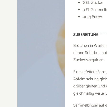
2 EL Zucker
3 EL Semmelb
40 g Butter
ZUBEREITUNG
Brötchen in Würfel 
dünne Scheiben hobe
Zucker verquirlen.
Eine gefettete Form
Apfelmischung gleic
drüber gießen und d
gleichmäßig verteilt
Semmelbrösel auf de