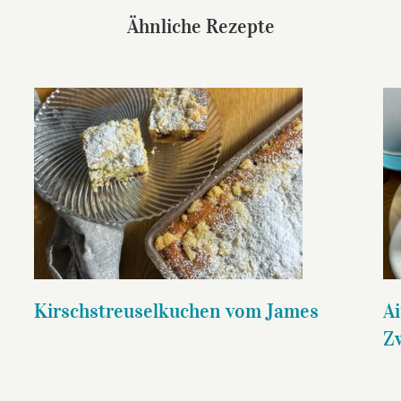
Ähnliche Rezepte
Kirschstreuselkuchen vom
James
Kirschstreuselkuchen vom James
Ai
Z