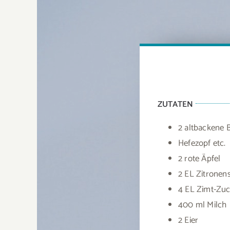
ZUTATEN
2 altbackene 
Hefezopf etc.
2 rote Äpfel
2 EL Zitronens
4 EL Zimt-Zuc
400 ml Milch
2 Eier