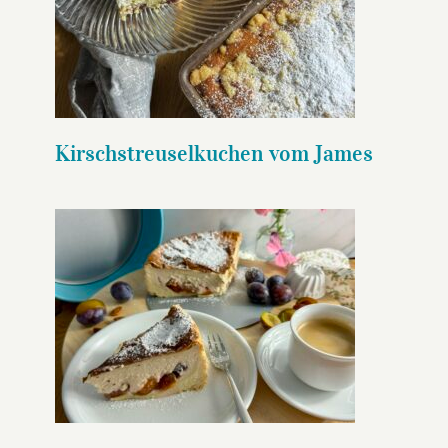
Kirschstreuselkuchen vom
James
Kirschstreuselkuchen vom James
Air Fryer Grießbreikuchen mit
Zwetschgen