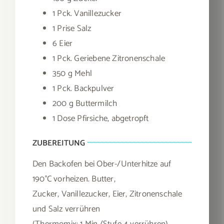
1 Pck. Vanillezucker
1 Prise Salz
6 Eier
1 Pck. Geriebene Zitronenschale
350 g Mehl
1 Pck. Backpulver
200 g Buttermilch
1 Dose Pfirsiche, abgetropft
ZUBEREITUNG
Den Backofen bei Ober-/Unterhitze auf
190°C vorheizen. Butter,
Zucker, Vanillezucker, Eier, Zitronenschale
und Salz verrühren
(Thermomix: 1 Min./Stufe 4 verrühren).