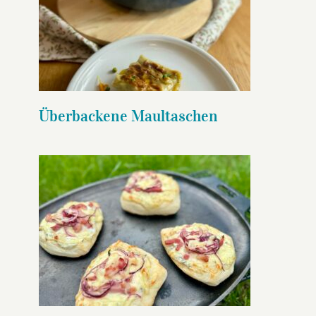
Überbackene Maultaschen
Überbackene Maultaschen
Flammkuchenfladen
gusseiserne Bratpfanne flach