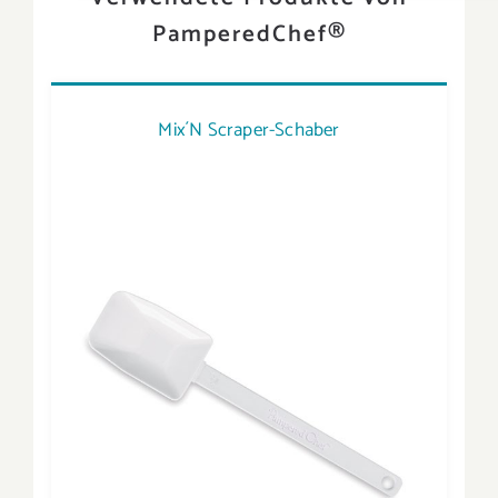
PamperedChef®
Mix´N Scraper-Schaber