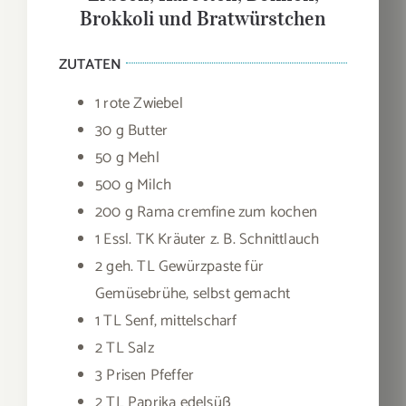
Brokkoli und Bratwürstchen
ZUTATEN
1 rote Zwiebel
30 g Butter
50 g Mehl
500 g Milch
200 g Rama cremfine zum kochen
1 Essl. TK Kräuter z. B. Schnittlauch
2 geh. TL Gewürzpaste für
Gemüsebrühe, selbst gemacht
1 TL Senf, mittelscharf
2 TL Salz
3 Prisen Pfeffer
2 TL Paprika edelsüß