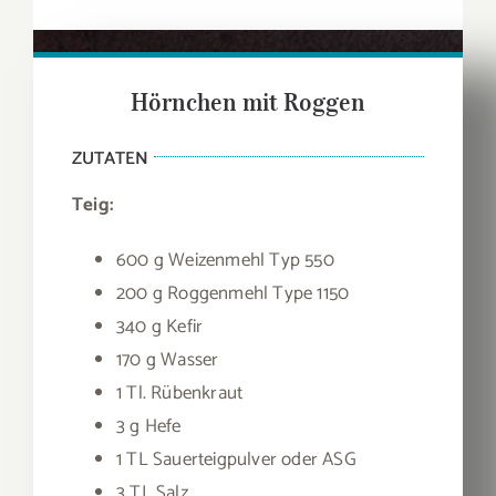
Hörnchen mit Roggen
ZUTATEN
Teig:
600 g Weizenmehl Typ 550
200 g Roggenmehl Type 1150
340 g Kefir
170 g Wasser
1 Tl. Rübenkraut
3 g Hefe
1 TL Sauerteigpulver oder ASG
3 TL Salz