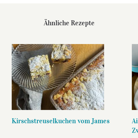
Ähnliche Rezepte
Kirschstreuselkuchen vom
James
Kirschstreuselkuchen vom James
Ai
Z