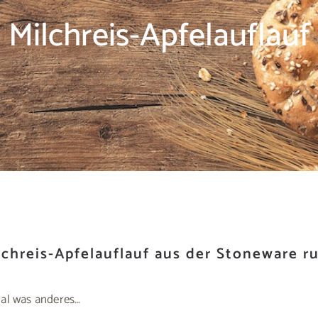
Milchreis-Apfelauflauf
lchreis-Apfelauflauf aus der Stoneware r
mal was anderes…