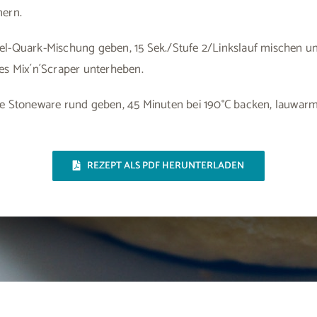
nern.
fel-Quark-Mischung geben, 15 Sek./Stufe 2/Linkslauf mischen u
des Mix´n´Scraper unterheben.
die Stoneware rund geben, 45 Minuten bei 190°C backen, lauwarm
REZEPT ALS PDF HERUNTERLADEN