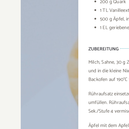
200 g Quark
1 TL Vanilleex
500 g Äpfel, i
1 EL gerieben
ZUBEREITUNG
Milch, Sahne, 30 g 
und in die kleine Ni
Backofen auf 190°C 
Rühraufsatz einsetz
umfüllen. Rühraufsa
Sek./Stufe 4 vermis
Äpfel mit dem Apfel