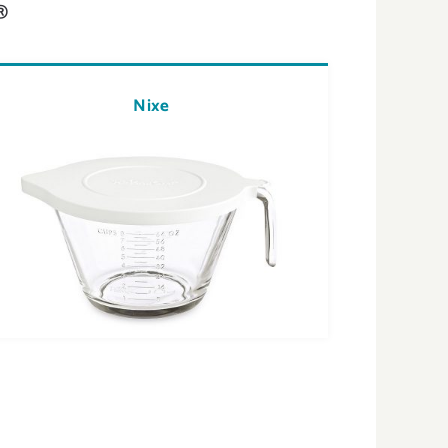
®
Nixe