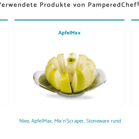
Verwendete Produkte von PamperedChef
ApfelMax
Nixe
,
ApfelMax
,
Mix´n´Scraper
,
Stoneware
rund