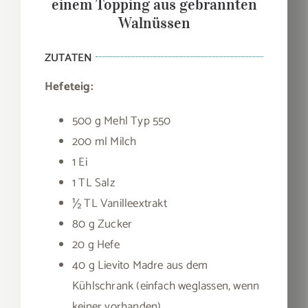
einem Topping aus gebrannten
Walnüssen
ZUTATEN
Hefeteig:
500 g Mehl Typ 550
200 ml Milch
1 Ei
1 TL Salz
½ TL Vanilleextrakt
80 g Zucker
20 g Hefe
40 g Lievito Madre aus dem
Kühlschrank (einfach weglassen, wenn
keiner vorhanden)