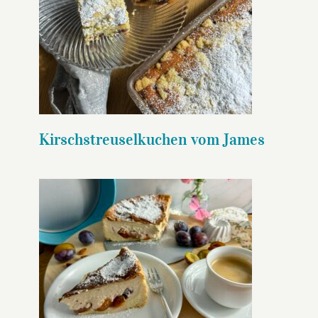
Kirschstreuselkuchen vom
James
Kirschstreuselkuchen vom James
Air Fryer Grießbreikuchen mit
Zwetschgen