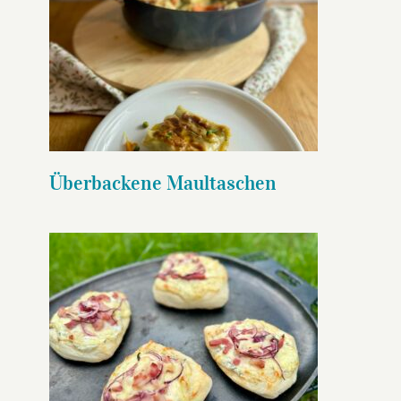
Überbackene Maultaschen
Überbackene Maultaschen
Flammkuchenfladen
gusseiserne Bratpfanne flach