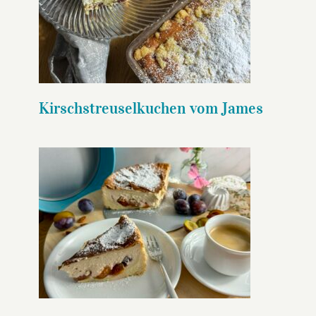
Kirschstreuselkuchen vom
James
Kirschstreuselkuchen vom James
Air Fryer Grießbreikuchen mit
Zwetschgen