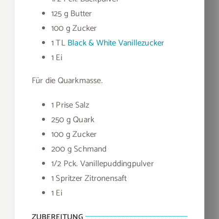
125 g Butter
100 g Zucker
1 TL
Black & White Vanillezucker
1 Ei
Für die Quarkmasse.
1 Prise Salz
250 g Quark
100 g Zucker
200 g Schmand
1/2 Pck. Vanillepuddingpulver
1 Spritzer Zitronensaft
1 Ei
ZUBEREITUNG