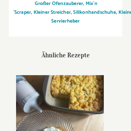
Großer Ofenzauberer
,
Mix´n
´Scraper
,
Kleiner
Streicher
,
Silikonhandschuhe
,
Klein
Servierheber
Ähnliche Rezepte
Multi-Zerkleinerer
Apfelstreuselkuchen