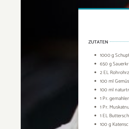
ZUTATEN
1000 g Schupf
650 g Sauerkr
2 EL Rohrohr
100 ml Gemüse
100 ml naturtr
1 Pr. gemahle
1 Pr. Muskatn
1 EL Buttersc
100 g Katensc