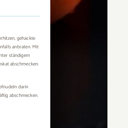
erhitzen, gehackte
falls anbraten. Mit
unter ständigem
 Muskat abschmecken.
pfnudeln darin
äftig abschmecken.