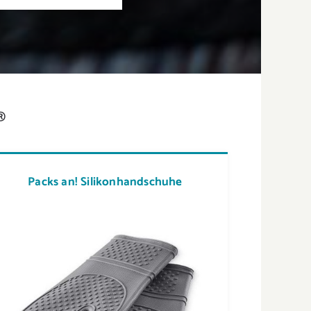
®
Packs an! Silikonhandschuhe