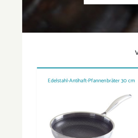
Edelstahl-Antihaft-Pfannenbräter 30 cm