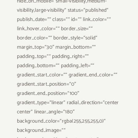
hide_on_mobile=“small-visibility,medium-
visibility,large-visibility“ status=“published“
publish_date=““ class=““ id=““ link_color=““
link_hover_color=““ border_size=““
border_color=““ border_style=“solid“
margin_top=“30″ margin_bottom=““
padding_top=““ padding_right=““
padding_bottom=““ padding_left=““
gradient_start_color=““ gradient_end_color=““
gradient_start_position=“0″
gradient_end_position=“100″
gradient_type=“linear“ radial_direction=“center
center“ linear_angle=“180″
background_color=“rgba(255,255,255,0)“
background_image=““