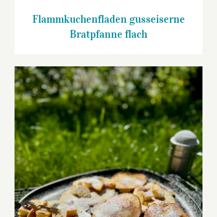
Flammkuchenfladen gusseiserne
Bratpfanne flach
Apfelpancakes Gusseiserne Bratpfanne