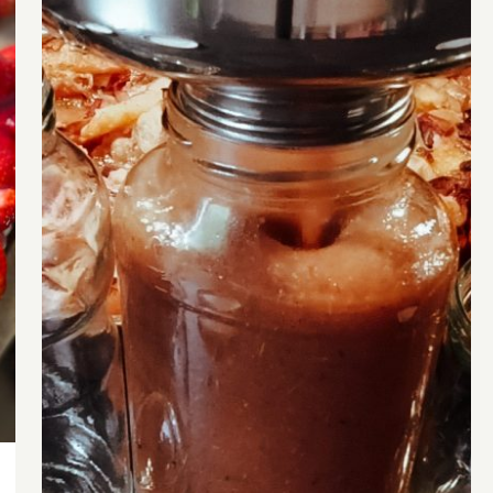
Ofengeröstetes Apfelmus