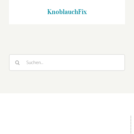
KnoblauchFix
Suche
nach: