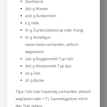
Quellstück
350 g Wasser
400 g Buttermilch
5 g Hefe
10 g Zuckerrübensirup oder Honig
10 g Anstellgut
(wenn keins vorhanden, einfach
weglassen)
240 g Roggenmehl Typ 1150
760 g Weizenmehl Typ 550
24 g Salz
20 g Butter
Tipp: Falls kein Sauerteig vorhanden, einfach
weglassen oder 1 TL Sauerteigpulver mit in
den Teig geben.