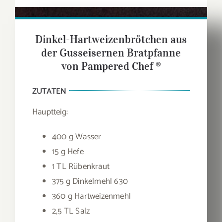
Dinkel-Hartweizenbrötchen aus
der Gusseisernen Bratpfanne
von Pampered Chef ®
ZUTATEN
Hauptteig:
400 g Wasser
15 g Hefe
1 TL Rübenkraut
375 g Dinkelmehl 630
360 g Hartweizenmehl
2,5 TL Salz