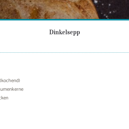
Dinkelsepp
 (kochend)
lumenkerne
ocken