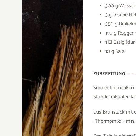
300 g Wasser
3 g frische He
350 g Dinkel
150 g Roggen
1 El Essig (du
10 g Salz
ZUBEREITUNG
Sonnenblumenkerne 
Stunde abkühlen la
Das Brühstück mit d
(Thermomix: 3 min. 