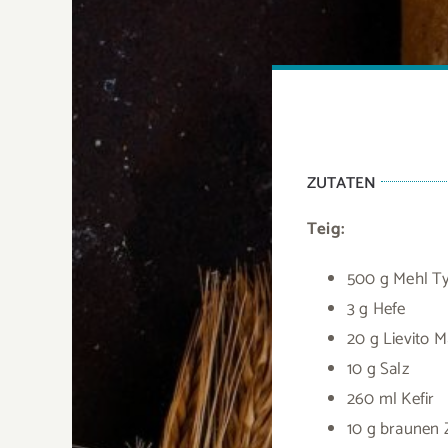
ZUTATEN
Teig:
500 g Mehl T
3 g Hefe
20 g Lievito 
10 g Salz
260 ml Kefir
10 g braunen 