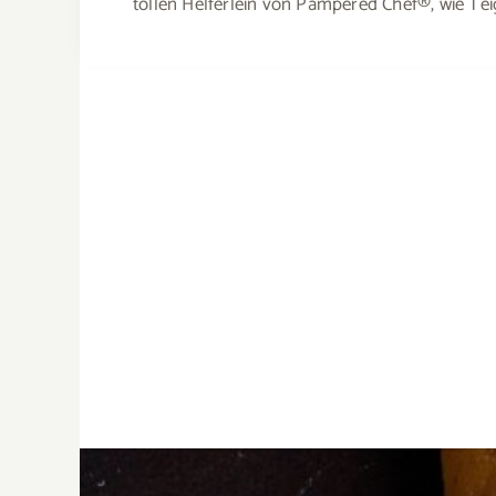
tollen Helferlein von Pampered Chef®, wie Tei