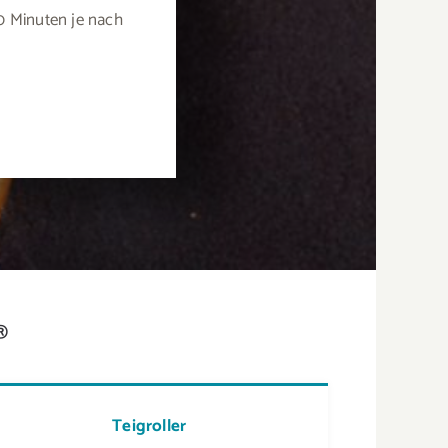
0 Minuten je nach
®
Teigroller