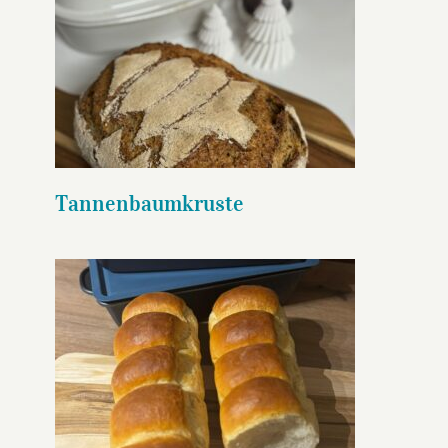
Tannenbaumkruste
Tannenbaumkruste
Toast Brilliance Antihaft-
Kastenformen Set