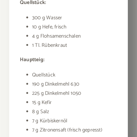
Quellstück:
300 g Wasser
10 g Hefe, frisch
4 g Flohsamenschalen
1 Tl. Rübenkraut
Hauptteig:
Quellstück
190 g Dinkelmehl 630
225 g Dinkelmehl 1050
15 g Kefir
8 g Salz
7 g Kürbiskernöl
7 g Zitronensaft (frisch gepresst)