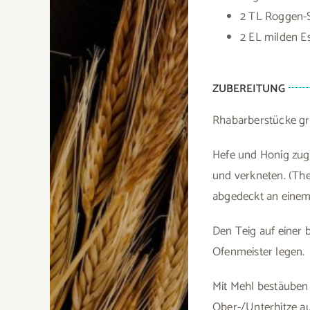
2 TL Roggen-S
2 EL milden E
ZUBEREITUNG
Rhabarberstücke gro
Hefe und Honig zuge
und verkneten. (The
abgedeckt an einem
Den Teig auf einer
Ofenmeister legen.
Mit Mehl bestäuben
Ober-/Unterhitze au