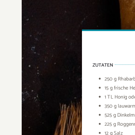
ZUTATEN
250 g Rhabarb
15 g frische H
1 TL Honig od
350 g lauwarm
525 g Dinkelm
225 g Roggen
12 g Salz