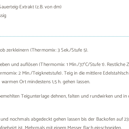
auerteig-Extrakt (z.B. von dm)
ssig
b zerkleinern (Thermomix: 3 Sek./Stufe 5).
ben und auflösen (Thermomix: 1 Min./37°C/Stufe 1). Restliche
rmomix: 2 Min./Teigknetstufe). Teig in die mittlere Edelstahlsc
 warmen Ort mindestens 1,5 h. gehen lassen.
 bemehlten Teigunterlage dehnen, falten und rundwirken und in
 und nochmals abgedeckt gehen lassen bis der Backofen auf 2
fgeheizt ist. Mehrmals mit einem Messer flach einschneiden.