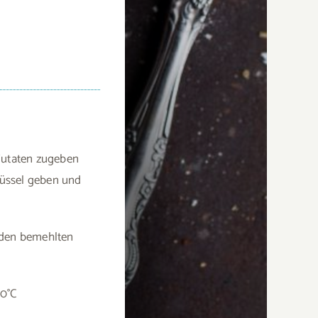
 Zutaten zugeben
hüssel geben und
 den bemehlten
30°C